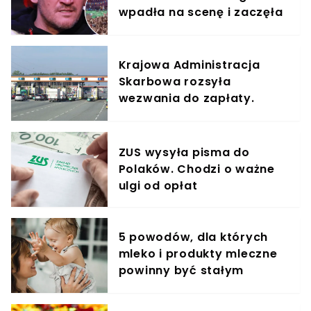
wpadła na scenę i zaczęła
krzyczeć. Publika zamarła
Krajowa Administracja
Skarbowa rozsyła
wezwania do zapłaty.
Tysiące kierowców zapłaci
nawet 500 złotych
ZUS wysyła pisma do
Polaków. Chodzi o ważne
ulgi od opłat
5 powodów, dla których
mleko i produkty mleczne
powinny być stałym
elementem diety roczniaka