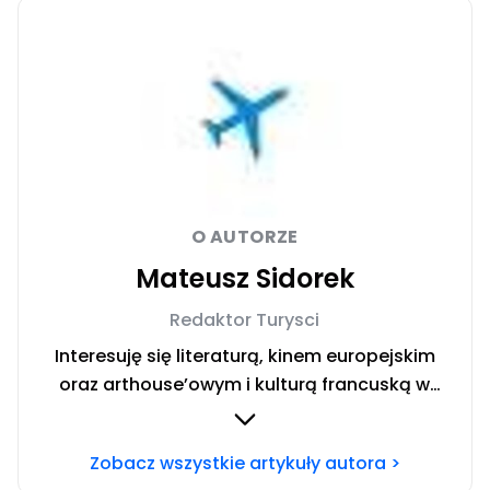
O AUTORZE
Mateusz Sidorek
Redaktor Turysci
Interesuję się literaturą, kinem europejskim
oraz arthouse’owym i kulturą francuską w
każdym wydaniu. Tworzyłem treści m.in. dla i-D
Poland, Noizz, K MAG oraz Hiro. Chcesz się ze
Zobacz wszystkie artykuły autora >
mną skontaktować? Napisz adresowaną do