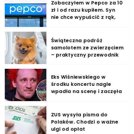
Zobaczyłem w Pepco za 10
zł i od razu kupiłem. Syn
nie chce wypuścić z rąk,
jest zachwycony
Świąteczna podróż
samolotem ze zwierzęciem
– praktyczny przewodnik
Eks Wiśniewskiego w
środku koncertu nagle
wpadła na scenę i zaczęła
krzyczeć. Publika zamarła
ZUS wysyła pisma do
Polaków. Chodzi o ważne
ulgi od opłat