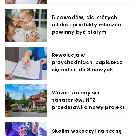
5 powodów, dla których
mleko i produkty mleczne
powinny być stałym
elementem diety roczniaka
Rewolucja w
przychodniach. Zapiszesz
się online do 8 nowych
specjalistów
Ważne zmiany ws.
sanatoriów. NFZ
przedstawiło nowy projekt.
Podano kluczową datę
Skolim wskoczył na scenę i