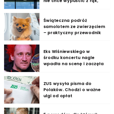
nie chce wypuścić z rąk,
jest zachwycony
Świąteczna podróż
samolotem ze zwierzęciem
– praktyczny przewodnik
Eks Wiśniewskiego w
środku koncertu nagle
wpadła na scenę i zaczęła
krzyczeć. Publika zamarła
ZUS wysyła pisma do
Polaków. Chodzi o ważne
ulgi od opłat