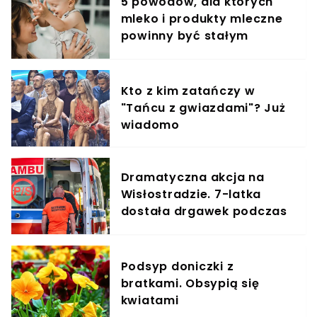
5 powodów, dla których
mleko i produkty mleczne
powinny być stałym
elementem diety roczniaka
Kto z kim zatańczy w
"Tańcu z gwiazdami"? Już
wiadomo
Dramatyczna akcja na
Wisłostradzie. 7-latka
dostała drgawek podczas
podróży
Podsyp doniczki z
bratkami. Obsypią się
kwiatami