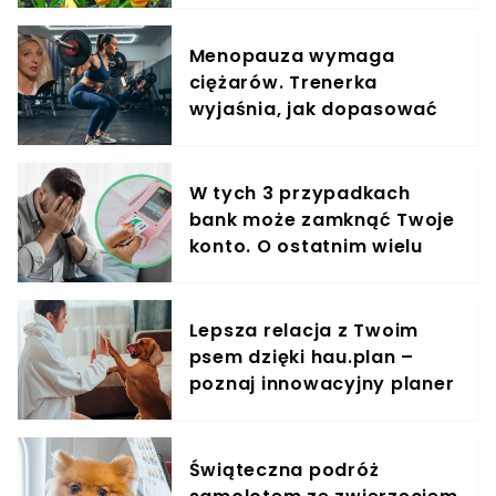
Menopauza wymaga
ciężarów. Trenerka
wyjaśnia, jak dopasować
trening do kobiecego
organizmu
W tych 3 przypadkach
bank może zamknąć Twoje
konto. O ostatnim wielu
klientów nie ma pojęcia
Lepsza relacja z Twoim
psem dzięki hau.plan –
poznaj innowacyjny planer
treningowy
Świąteczna podróż