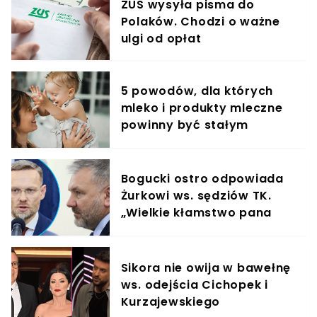
ZUS wysyła pisma do
Polaków. Chodzi o ważne
ulgi od opłat
5 powodów, dla których
mleko i produkty mleczne
powinny być stałym
elementem diety roczniaka
Bogucki ostro odpowiada
Żurkowi ws. sędziów TK.
„Wielkie kłamstwo pana
ministra"
Sikora nie owija w bawełnę
ws. odejścia Cichopek i
Kurzajewskiego