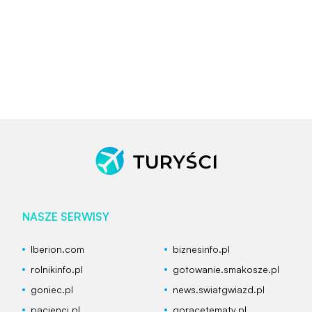
NASZE SERWISY
Iberion.com
biznesinfo.pl
rolnikinfo.pl
gotowanie.smakosze.pl
goniec.pl
news.swiatgwiazd.pl
pacjenci.pl
goracetematy.pl