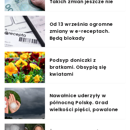
Takich zmian jeszcze nie
było, padł konkretny
termin
Od 13 września ogromne
zmiany w e-receptach.
Będą blokady
Podsyp doniczki z
bratkami. Obsypią się
kwiatami
Nawałnice uderzyły w
północną Polskę. Grad
wielkości pięści, powalone
drzewa i zalane ulice