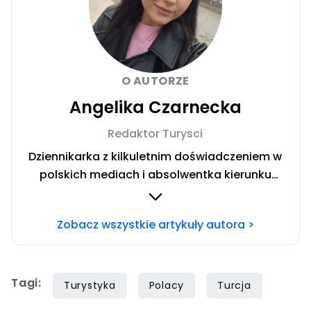
O AUTORZE
Angelika Czarnecka
Redaktor Turysci
Dziennikarka z kilkuletnim doświadczeniem w
polskich mediach i absolwentka kierunku
Dziennikarstwo i Komunikacja Społeczna w
Społecznej Akademii Nauk w Warszawie.
Zobacz wszystkie artykuły autora >
Miłośniczka włoskich regionów. Uwielbiam
dzielić się wskazówkami dotyczącymi
budżetowego podróżowania po świecie.
Tagi:
Turystyka
Polacy
Turcja