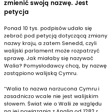
zmienić swoją nazwę. Jest
petycja
Ponad 10 tys. podpisów udało się
zebrać pod petycją dotyczącą zmiany
nazwy kraju, a zatem Senedd, czyli
walijski parlament może rozpatrzyć
sprawę. Jak miałaby się nazywać
Walia? Pomysłodawcy chcą, by nazwę
zastąpiono walijską Cymru.
“Walia to nazwa narzucona Cymru i
zasadniczo wcale nie jest walijskim
słowem. Świat wie o Walii ze względu
na jej powiązania z Anglią od 1282 r.