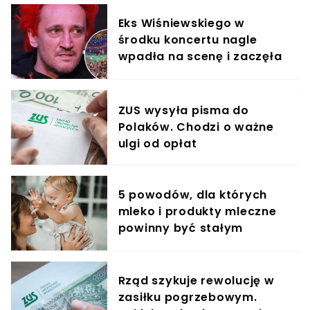
Eks Wiśniewskiego w
środku koncertu nagle
wpadła na scenę i zaczęła
krzyczeć. Publika zamarła
ZUS wysyła pisma do
Polaków. Chodzi o ważne
ulgi od opłat
5 powodów, dla których
mleko i produkty mleczne
powinny być stałym
elementem diety roczniaka
Rząd szykuje rewolucję w
zasiłku pogrzebowym.