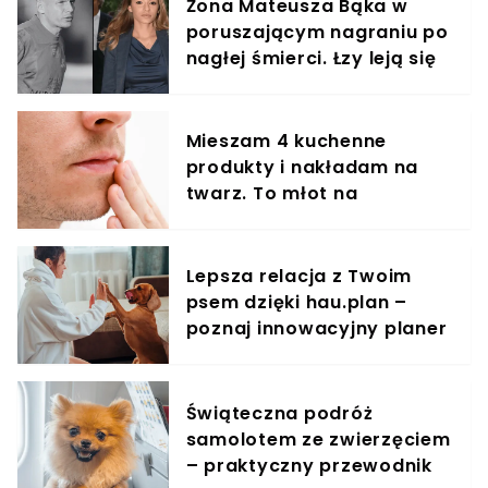
Żona Mateusza Bąka w
poruszającym nagraniu po
nagłej śmierci. Łzy leją się
strumieniami
Mieszam 4 kuchenne
produkty i nakładam na
twarz. To młot na
zmarszczki
Lepsza relacja z Twoim
psem dzięki hau.plan –
poznaj innowacyjny planer
treningowy
Świąteczna podróż
samolotem ze zwierzęciem
– praktyczny przewodnik