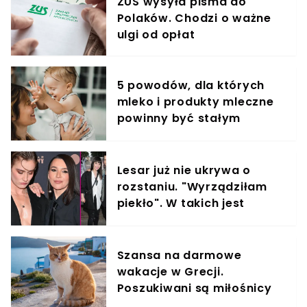
ZUS wysyła pisma do
Polaków. Chodzi o ważne
ulgi od opłat
5 powodów, dla których
mleko i produkty mleczne
powinny być stałym
elementem diety roczniaka
Lesar już nie ukrywa o
rozstaniu. "Wyrządziłam
piekło". W takich jest
relacjach z byłym partnere
Szansa na darmowe
wakacje w Grecji.
Poszukiwani są miłośnicy
kotów