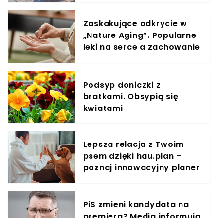
Zaskakujące odkrycie w
„Nature Aging”. Popularne
leki na serce a zachowanie
komórek rakowych
Podsyp doniczki z
bratkami. Obsypią się
kwiatami
Lepsza relacja z Twoim
psem dzięki hau.plan –
poznaj innowacyjny planer
treningowy
PiS zmieni kandydata na
premiera? Media informują