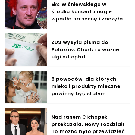
Eks Wiśniewskiego w
środku koncertu nagle
wpadła na scenę i zaczęła
krzyczeć. Publika zamarła
ZUS wysyła pisma do
Polaków. Chodzi o ważne
ulgi od opłat
5 powodów, dla których
mleko i produkty mleczne
powinny być stałym
elementem diety roczniaka
Nad ranem Cichopek
przekazała. Nowy rozdział!
To można było przewidzieć