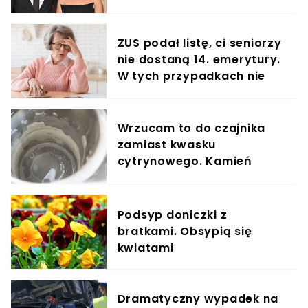
ZUS podał listę, ci seniorzy
nie dostaną 14. emerytury.
W tych przypadkach nie
ma co liczyć na przelew
Wrzucam to do czajnika
zamiast kwasku
cytrynowego. Kamień
znika bez szorowania
Podsyp doniczki z
bratkami. Obsypią się
kwiatami
Dramatyczny wypadek na