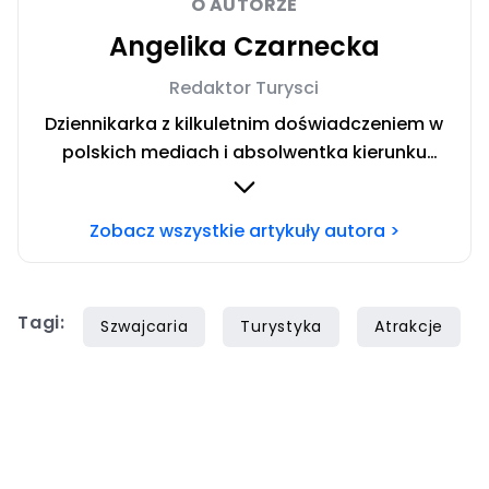
O AUTORZE
Angelika Czarnecka
Redaktor Turysci
Dziennikarka z kilkuletnim doświadczeniem w
polskich mediach i absolwentka kierunku
Dziennikarstwo i Komunikacja Społeczna w
Społecznej Akademii Nauk w Warszawie.
Zobacz wszystkie artykuły autora >
Miłośniczka włoskich regionów. Uwielbiam
dzielić się wskazówkami dotyczącymi
budżetowego podróżowania po świecie.
Tagi:
Szwajcaria
Turystyka
Atrakcje