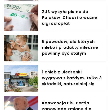
ZUS wysyła pisma do
Polaków. Chodzi o ważne
ulgi od opłat
5 powodów, dla których
mleko i produkty mleczne
powinny być stałym
elementem diety roczniaka
1 chleb z Biedronki
wygrywa z każdym. Tylko 3
składniki, naturalniej się
nie da
Konwencja PiS. Partia
zapowiada zmiany dla