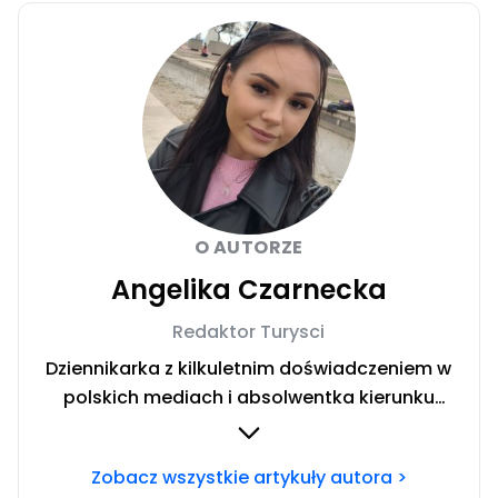
O AUTORZE
Angelika Czarnecka
Redaktor Turysci
Dziennikarka z kilkuletnim doświadczeniem w
polskich mediach i absolwentka kierunku
Dziennikarstwo i Komunikacja Społeczna w
Społecznej Akademii Nauk w Warszawie.
Zobacz wszystkie artykuły autora >
Miłośniczka włoskich regionów. Uwielbiam