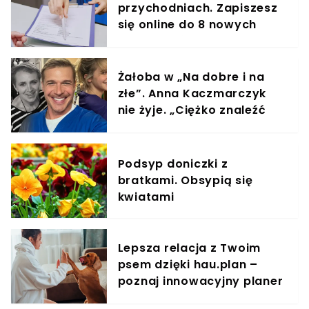
przychodniach. Zapiszesz
się online do 8 nowych
specjalistów
Żałoba w „Na dobre i na
złe”. Anna Kaczmarczyk
nie żyje. „Ciężko znaleźć
słowa”
Podsyp doniczki z
bratkami. Obsypią się
kwiatami
Lepsza relacja z Twoim
psem dzięki hau.plan –
poznaj innowacyjny planer
treningowy