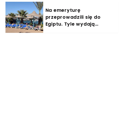
Na emeryturę
przeprowadzili się do
Egiptu. Tyle wydają
miesięcznie. "Jemy
głównie w restauracjach"