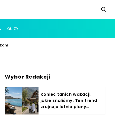
A
QUIZY
rzami
Wybór Redakcji
Koniec tanich wakacji,
jakie znaliśmy. Ten trend
zrujnuje letnie plany
Polaków