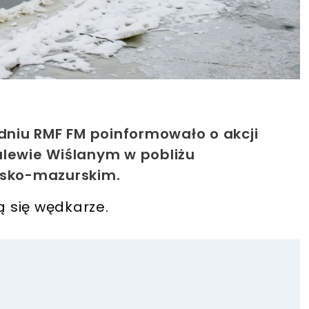
udniu RMF FM poinformowało o akcji
alewie Wiślanym w pobliżu
ińsko-mazurskim.
ą się wędkarze.