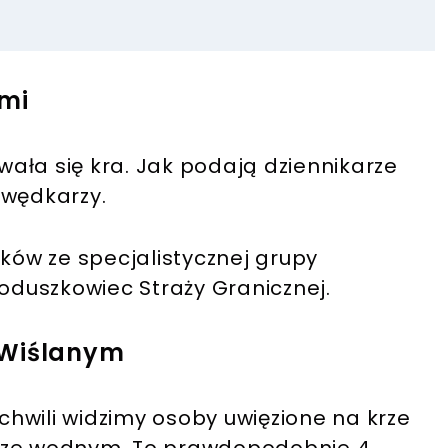
ami
ała się kra. Jak podają dziennikarze
 wędkarzy.
ów ze specjalistycznej grupy
duszkowiec Straży Granicznej.
 Wiślanym
 chwili widzimy osoby uwięzione na krze