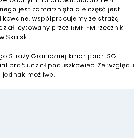
orze wodnym. To prawdopodobnie 4
nego jest zamarznięta ale część jest
ikowane, współpracujemy ze strażą
edział cytowany przez RMF FM rzecznik
w Skalski.
go Straży Granicznej kmdr ppor. SG
miał brać udział poduszkowiec. Ze względu
ze jednak możliwe.