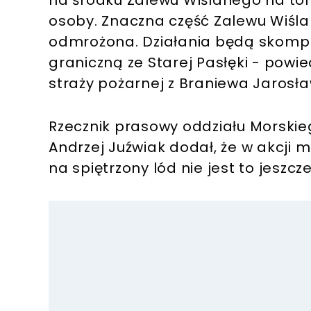
na środku Zalewu Wiślanego na t
osoby. Znaczna część Zalewu Wiśla
odmrożona. Działania będą skompl
graniczną ze Starej Pasłęki - powi
straży pożarnej z Braniewa Jarosła
Rzecznik prasowy oddziału Morskie
Andrzej Juźwiak dodał, że w akcji 
na spiętrzony lód nie jest to jeszc