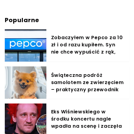
Popularne
Zobaczyłem w Pepco za 10
zł i od razu kupiłem. Syn
nie chce wypuścić z rąk,
jest zachwycony
Świąteczna podróż
samolotem ze zwierzęciem
– praktyczny przewodnik
Eks Wiśniewskiego w
środku koncertu nagle
wpadła na scenę i zaczęła
krzyczeć. Publika zamarła