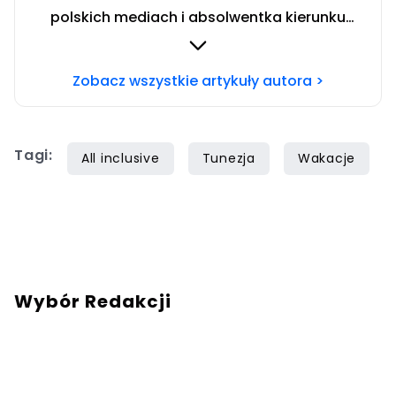
polskich mediach i absolwentka kierunku
Dziennikarstwo i Komunikacja Społeczna w
Społecznej Akademii Nauk w Warszawie.
Zobacz wszystkie artykuły autora >
Miłośniczka włoskich regionów. Uwielbiam
dzielić się wskazówkami dotyczącymi
budżetowego podróżowania po świecie.
Tagi:
All inclusive
Tunezja
Wakacje
Wybór Redakcji