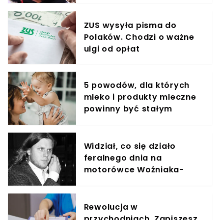
ZUS wysyła pisma do
Polaków. Chodzi o ważne
ulgi od opłat
5 powodów, dla których
mleko i produkty mleczne
powinny być stałym
elementem diety roczniaka
Widział, co się działo
feralnego dnia na
motorówce Woźniaka-
Staraka
Rewolucja w
przychodniach. Zapiszesz