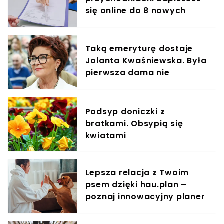
się online do 8 nowych
specjalistów
Taką emeryturę dostaje
Jolanta Kwaśniewska. Była
pierwsza dama nie
zamierza przestać
pracować
Podsyp doniczki z
bratkami. Obsypią się
kwiatami
Lepsza relacja z Twoim
psem dzięki hau.plan –
poznaj innowacyjny planer
treningowy