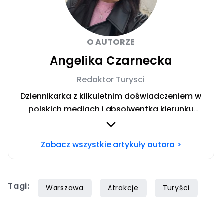
O AUTORZE
Angelika Czarnecka
Redaktor Turysci
Dziennikarka z kilkuletnim doświadczeniem w
polskich mediach i absolwentka kierunku
Dziennikarstwo i Komunikacja Społeczna w
Społecznej Akademii Nauk w Warszawie.
Zobacz wszystkie artykuły autora >
Miłośniczka włoskich regionów. Uwielbiam
dzielić się wskazówkami dotyczącymi
budżetowego podróżowania po świecie.
Tagi:
Warszawa
Atrakcje
Turyści