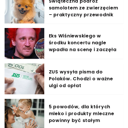
Świąteczna podróż
samolotem ze zwierzęciem
– praktyczny przewodnik
Eks Wiśniewskiego w
środku koncertu nagle
wpadła na scenę i zaczęła
krzyczeć. Publika zamarła
ZUS wysyła pisma do
Polaków. Chodzi o ważne
ulgi od opłat
5 powodów, dla których
mleko i produkty mleczne
powinny być stałym
elementem diety roczniaka