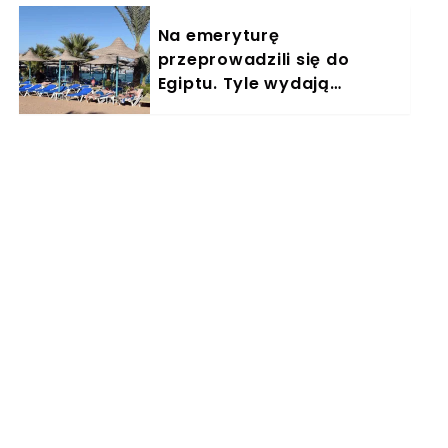
Na emeryturę
przeprowadzili się do
Egiptu. Tyle wydają
miesięcznie. "Jemy
głównie w restauracjach"