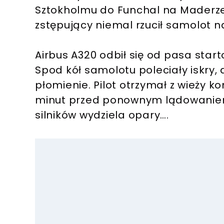
Sztokholmu do Funchal na Maderze 
zstępujący niemal rzucił samolot na
Airbus A320 odbił się od pasa star
Spod kół samolotu poleciały iskry, 
płomienie. Pilot otrzymał z wieży k
minut przed ponownym lądowaniem.
silników wydziela opary….