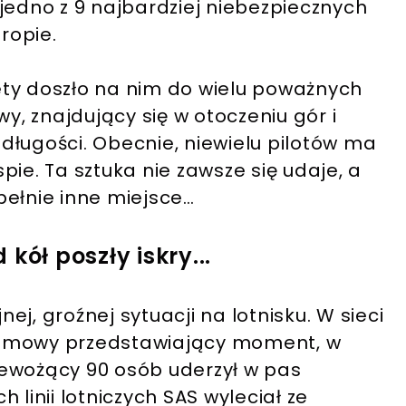
jedno z 9 najbardziej niebezpiecznych
ropie.
stety doszło na nim do wielu poważnych
, znajdujący się w otoczeniu gór i
długości. Obecnie, niewielu pilotów ma
ie. Ta sztuka nie zawsze się udaje, a
pełnie inne miejsce…
kół poszły iskry...
j, groźnej sytuacji na lotnisku. W sieci
 filmowy przedstawiający moment, w
zewożący 90 osób uderzył w pas
 linii lotniczych SAS wyleciał ze