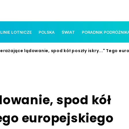
 LINIE LOTNICZE
POLSKA
ŚWIAT
PORADNIK PODRÓŻNIK
zerażające lądowanie, spod kół poszły iskry..." Tego eur
dowanie, spod kół
Tego europejskiego