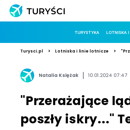
TURYSTYKA
LOTNISKA I
>
>
Turysci.pl
Lotniska i linie lotnicze
"Pr
Natalia Księżak
10.01.2024 07:47
"Przerażające lą
poszły iskry..." 