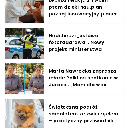
Lepsza relacja z Twoim
psem dzięki hau.plan –
poznaj innowacyjny planer
treningowy
Nadchodzi „ustawa
fotoradarowa”. Nowy
projekt ministerstwa
ułatwi ściganie wykroczeń
Marta Nawrocka zaprasza
młode Polki na spotkanie w
Juracie. „Mam dla was
wyjątkowe zaproszenie”
Świąteczna podróż
samolotem ze zwierzęciem
– praktyczny przewodnik