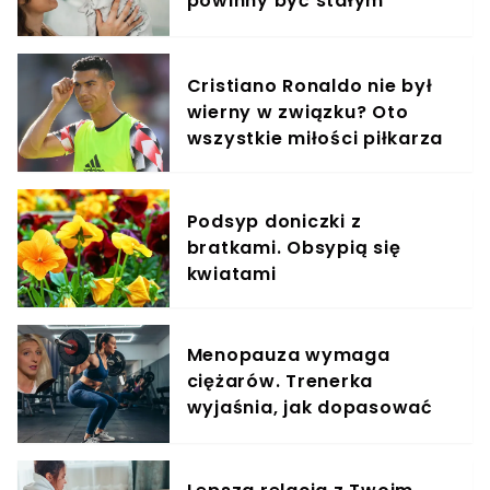
powinny być stałym
elementem diety roczniaka
Cristiano Ronaldo nie był
wierny w związku? Oto
wszystkie miłości piłkarza
Podsyp doniczki z
bratkami. Obsypią się
kwiatami
Menopauza wymaga
ciężarów. Trenerka
wyjaśnia, jak dopasować
trening do kobiecego
organizmu