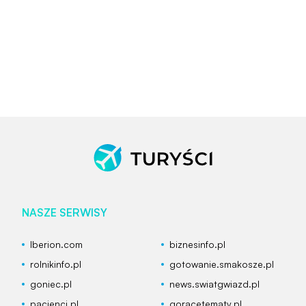
NASZE SERWISY
Iberion.com
biznesinfo.pl
rolnikinfo.pl
gotowanie.smakosze.pl
goniec.pl
news.swiatgwiazd.pl
pacjenci.pl
goracetematy.pl