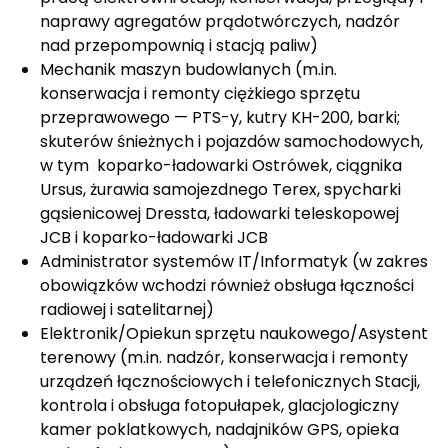
naprawy agregatów prądotwórczych, nadzór
nad przepompownią i stacją paliw)
Mechanik maszyn budowlanych (m.in.
konserwacja i remonty ciężkiego sprzętu
przeprawowego — PTS-y, kutry KH-200, barki;
skuterów śnieżnych i pojazdów samochodowych,
w tym koparko-ładowarki Ostrówek, ciągnika
Ursus, żurawia samojezdnego Terex, spycharki
gąsienicowej Dressta, ładowarki teleskopowej
JCB i koparko-ładowarki JCB
Administrator systemów IT/Informatyk (w zakres
obowiązków wchodzi również obsługa łączności
radiowej i satelitarnej)
Elektronik/Opiekun sprzętu naukowego/Asystent
terenowy (m.in. nadzór, konserwacja i remonty
urządzeń łącznościowych i telefonicznych Stacji,
kontrola i obsługa fotopułapek, glacjologiczny
kamer poklatkowych, nadajników GPS, opieka