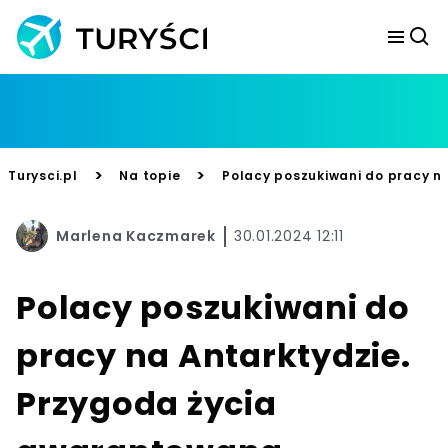
>
>
Turysci.pl
Na topie
Polacy poszukiwani do pracy n
Marlena Kaczmarek
30.01.2024 12:11
Polacy poszukiwani do
pracy na Antarktydzie.
Przygoda życia