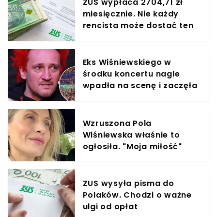
ZUS wypłaca 2704,71 zł
miesięcznie. Nie każdy
rencista może dostać ten
dodatek
Eks Wiśniewskiego w
środku koncertu nagle
wpadła na scenę i zaczęła
krzyczeć. Publika zamarła
Wzruszona Pola
Wiśniewska właśnie to
ogłosiła. "Moja miłość"
ZUS wysyła pisma do
Polaków. Chodzi o ważne
ulgi od opłat