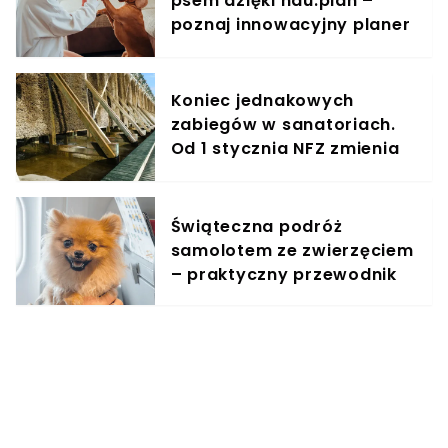
psem dzięki hau.plan –
poznaj innowacyjny planer
treningowy
Koniec jednakowych
zabiegów w sanatoriach.
Od 1 stycznia NFZ zmienia
zasady dla kuracjuszy
Świąteczna podróż
samolotem ze zwierzęciem
– praktyczny przewodnik