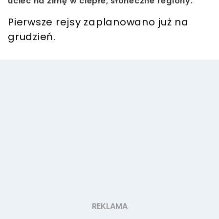
uciec na zimę w ciepłe, słoneczne regiony.
Pierwsze rejsy zaplanowano już na
grudzień.