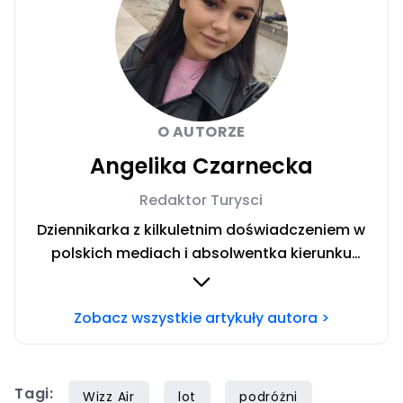
O AUTORZE
Angelika Czarnecka
Redaktor Turysci
Dziennikarka z kilkuletnim doświadczeniem w
polskich mediach i absolwentka kierunku
Dziennikarstwo i Komunikacja Społeczna w
Społecznej Akademii Nauk w Warszawie.
Zobacz wszystkie artykuły autora >
Miłośniczka włoskich regionów. Uwielbiam
dzielić się wskazówkami dotyczącymi
budżetowego podróżowania po świecie.
Tagi:
Wizz Air
lot
podróżni