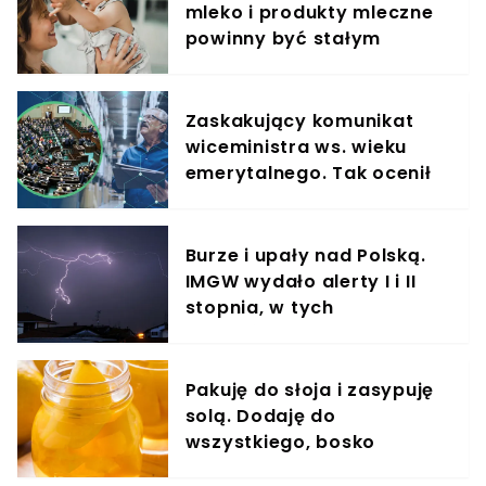
mleko i produkty mleczne
powinny być stałym
elementem diety roczniaka
Zaskakujący komunikat
wiceministra ws. wieku
emerytalnego. Tak ocenił
możliwe zmiany
Burze i upały nad Polską.
IMGW wydało alerty I i II
stopnia, w tych
województwach będzie
najgorzej
Pakuję do słoja i zasypuję
solą. Dodaję do
wszystkiego, bosko
podbija smak