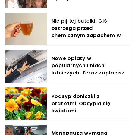
odpowiedziała
Nie pij tej butelki. GIS
ostrzega przed
chemicznym zapachem w
znanym napoju
Nowe opłaty w
popularnych liniach
lotniczych. Teraz zapłacisz
za umieszczenie bagażu w
schowku
Podsyp doniczki z
bratkami. Obsypią się
kwiatami
Menopauza wymaga