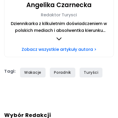
Angelika Czarnecka
Redaktor Turysci
Dziennikarka z kilkuletnim doświadczeniem w
polskich mediach i absolwentka kierunku
Dziennikarstwo i Komunikacja Społeczna w
Społecznej Akademii Nauk w Warszawie.
Zobacz wszystkie artykuły autora >
Miłośniczka włoskich regionów. Uwielbiam
dzielić się wskazówkami dotyczącymi
budżetowego podróżowania po świecie.
Tagi:
Wakacje
Poradnik
Turyści
Wybór Redakcji