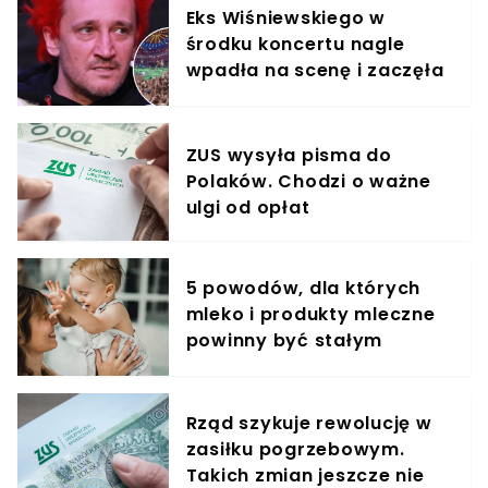
Eks Wiśniewskiego w
środku koncertu nagle
wpadła na scenę i zaczęła
krzyczeć. Publika zamarła
ZUS wysyła pisma do
Polaków. Chodzi o ważne
ulgi od opłat
5 powodów, dla których
mleko i produkty mleczne
powinny być stałym
elementem diety roczniaka
Rząd szykuje rewolucję w
zasiłku pogrzebowym.
Takich zmian jeszcze nie