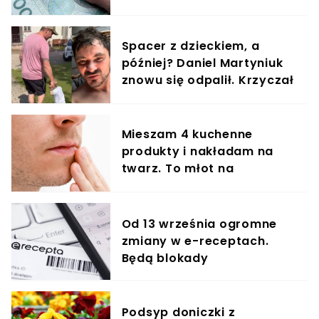
było, padł konkretny
termin
Spacer z dzieckiem, a
później? Daniel Martyniuk
znowu się odpalił. Krzyczał
do kamery
Mieszam 4 kuchenne
produkty i nakładam na
twarz. To młot na
zmarszczki
Od 13 września ogromne
zmiany w e-receptach.
Będą blokady
Podsyp doniczki z