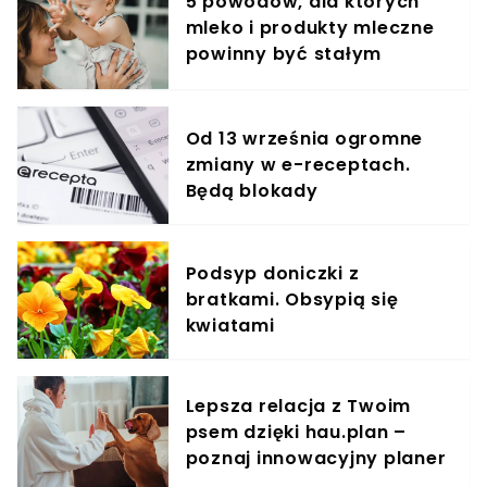
5 powodów, dla których
mleko i produkty mleczne
powinny być stałym
elementem diety roczniaka
Od 13 września ogromne
zmiany w e-receptach.
Będą blokady
Podsyp doniczki z
bratkami. Obsypią się
kwiatami
Lepsza relacja z Twoim
psem dzięki hau.plan –
poznaj innowacyjny planer
treningowy