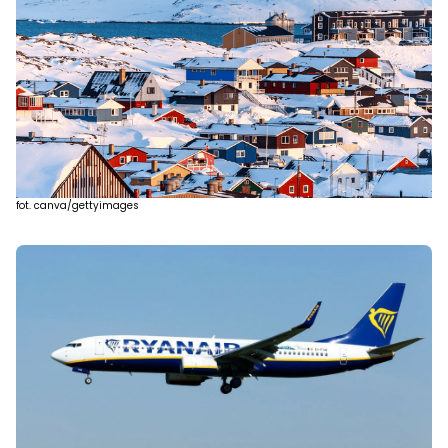
fot. canva/gettyimages