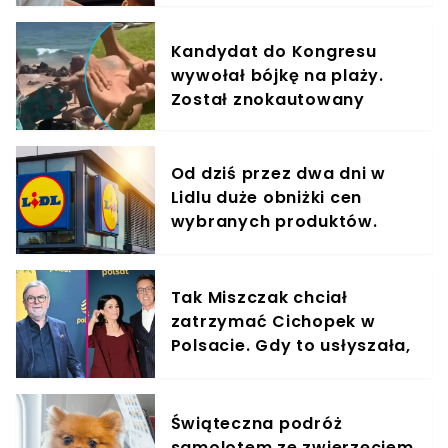
Kandydat do Kongresu
wywołał bójkę na plaży.
Został znokautowany
Od dziś przez dwa dni w
Lidlu duże obniżki cen
wybranych produktów.
Taniej nawet o 60%
Tak Miszczak chciał
zatrzymać Cichopek w
Polsacie. Gdy to usłyszała,
odmówiła
Świąteczna podróż
samolotem ze zwierzęciem