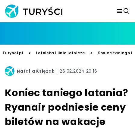
>
>
Turysci.pl
Lotniska i linie lotnicze
Koniec taniego l
Natalia Księżak
26.02.2024 20:16
Koniec taniego latania?
Ryanair podniesie ceny
biletów na wakacje