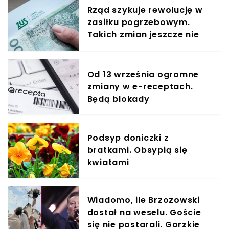
Rząd szykuje rewolucję w
zasiłku pogrzebowym.
Takich zmian jeszcze nie
było, padł konkretny
termin
Od 13 września ogromne
zmiany w e-receptach.
Będą blokady
Podsyp doniczki z
bratkami. Obsypią się
kwiatami
Wiadomo, ile Brzozowski
dostał na weselu. Goście
się nie postarali. Gorzkie