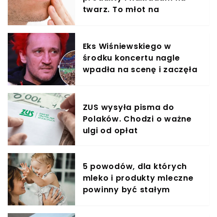
twarz. To młot na
zmarszczki
Eks Wiśniewskiego w
środku koncertu nagle
wpadła na scenę i zaczęła
krzyczeć. Publika zamarła
ZUS wysyła pisma do
Polaków. Chodzi o ważne
ulgi od opłat
5 powodów, dla których
mleko i produkty mleczne
powinny być stałym
elementem diety roczniaka