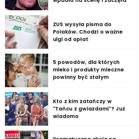
wpadła na scenę i zaczęła
krzyczeć. Publika zamarła
ZUS wysyła pisma do
Polaków. Chodzi o ważne
ulgi od opłat
5 powodów, dla których
mleko i produkty mleczne
powinny być stałym
elementem diety roczniaka
Kto z kim zatańczy w
"Tańcu z gwiazdami"? Już
wiadomo