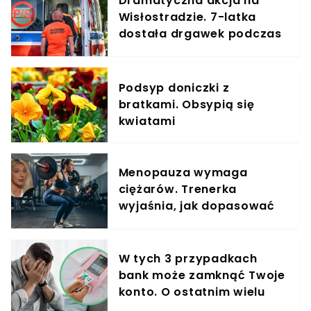
Dramatyczna akcja na
Wisłostradzie. 7-latka
dostała drgawek podczas
podróży
Podsyp doniczki z
bratkami. Obsypią się
kwiatami
Menopauza wymaga
ciężarów. Trenerka
wyjaśnia, jak dopasować
trening do kobiecego
organizmu
W tych 3 przypadkach
bank może zamknąć Twoje
konto. O ostatnim wielu
klientów nie ma pojęcia