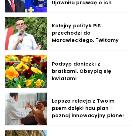
Ujawniła prawdę o ich
spotkaniu sprzed lat
Kolejny polityk PiS
przechodzi do
Morawieckiego. "Witamy
na pokładzie"
Podsyp doniczki z
bratkami. Obsypią się
kwiatami
Lepsza relacja z Twoim
psem dzięki hau.plan –
poznaj innowacyjny planer
treningowy