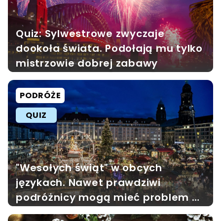
Quiz: Sylwestrowe zwyczaje
dookoła świata. Podołają mu tylko
mistrzowie dobrej zabawy
PODRÓŻE
QUIZ
"Wesołych świąt" w obcych
językach. Nawet prawdziwi
podróżnicy mogą mieć problem w
tym quizie