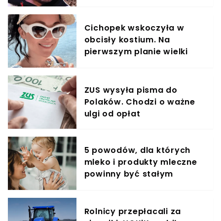
krzyczeć. Publika zamarła
Cichopek wskoczyła w
obcisły kostium. Na
pierwszym planie wielki
dekolt. Kurzajewski oszalał
ZUS wysyła pisma do
Polaków. Chodzi o ważne
ulgi od opłat
5 powodów, dla których
mleko i produkty mleczne
powinny być stałym
elementem diety roczniaka
Rolnicy przepłacali za