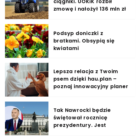
ciągniki. UOKiK rozbił
zmowę i nałożył 136 mln zł
kary
Podsyp doniczki z
bratkami. Obsypią się
kwiatami
Lepsza relacja z Twoim
psem dzięki hau.plan –
poznaj innowacyjny planer
treningowy
Tak Nawrocki będzie
świętował rocznicę
prezydentury. Jest
oficjalne potwierdzenie z