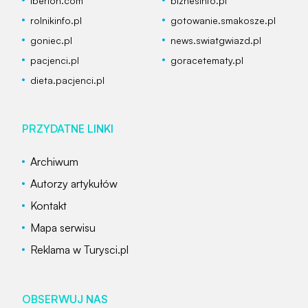
Iberion.com
biznesinfo.pl
rolnikinfo.pl
gotowanie.smakosze.pl
goniec.pl
news.swiatgwiazd.pl
pacjenci.pl
goracetematy.pl
dieta.pacjenci.pl
PRZYDATNE LINKI
Archiwum
Autorzy artykułów
Kontakt
Mapa serwisu
Reklama w Turysci.pl
OBSERWUJ NAS