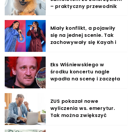
– praktyczny przewodnik
Miały konflikt, a pojawiły
się na jednej scenie. Tak
zachowywały się Kayah i
Viki Gabor
Eks Wiśniewskiego w
środku koncertu nagle
wpadła na scenę i zaczęła
krzyczeć. Publika zamarła
ZUS pokazał nowe
wyliczenia ws. emerytur.
Tak można zwiększyć
świadczenie o 80%